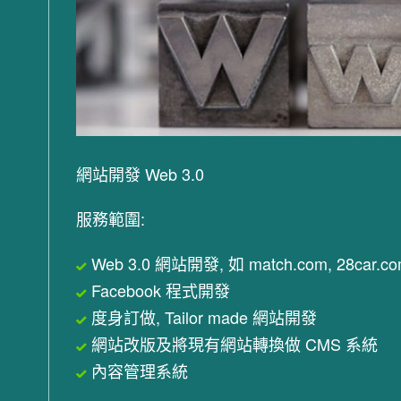
網站開發 Web 3.0
服務範圍:
Web 3.0 網站開發, 如 match.com, 28car.c
Facebook 程式開發
度身訂做, Tailor made 網站開發
網站改版及將現有網站轉換做 CMS 系統
內容管理系統