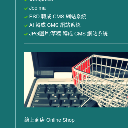
Joolma
PSD 轉成 CMS 網站系統
AI 轉成 CMS 網站系統
JPG圖片/草稿 轉成 CMS 網站系統
線上商店 Online Shop