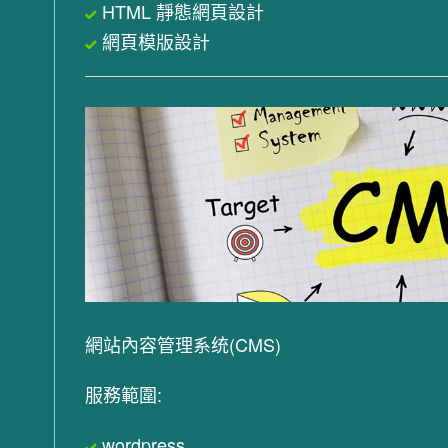
HTML 靜態網頁設計
網頁模版設計
網站內容管理系统(CMS)
服務範圍:
wordpress