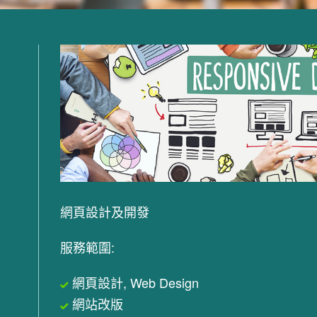
網頁設計及開發
服務範圍:
網頁設計, Web Design
網站改版